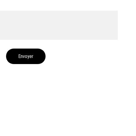
Envoyer
s à la newsletter
ties et concerts de nos artistes