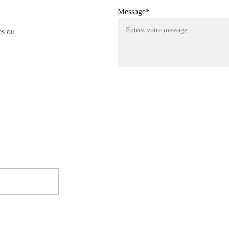
Message*
es ou 
Inscrivez-vou
Pour recevoir les infos sur les sor